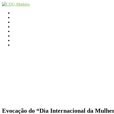
Início
Contactos
Parlamento
Org. Regional
XI Congresso Reg.
Trabalho Autárquico
JCP Madeira
Avançamos Lutando
Evocação do “Dia Internacional da Mulhe