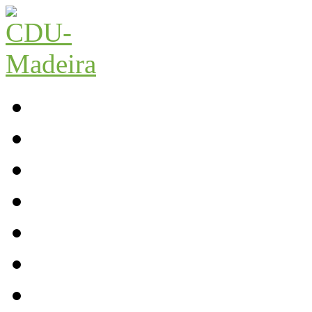
Início
Contactos
Parlamento
Org. Regional
XI Congresso Reg.
Trabalho Autárquico
JCP Madeira