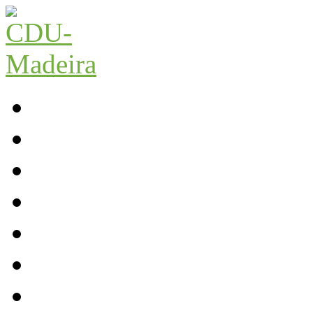
Início
Contactos
Parlamento
Org. Regional
XI Congresso Reg.
Trabalho Autárquico
JCP Madeira