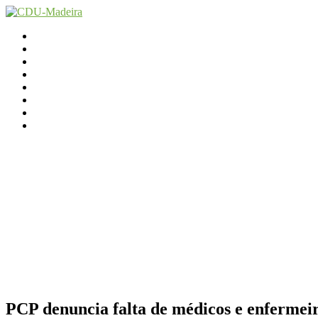
Início
Contactos
Parlamento
Org. Regional
XI Congresso Reg.
Trabalho Autárquico
JCP Madeira
Avançamos Lutando
PCP denuncia falta de médicos e enferme