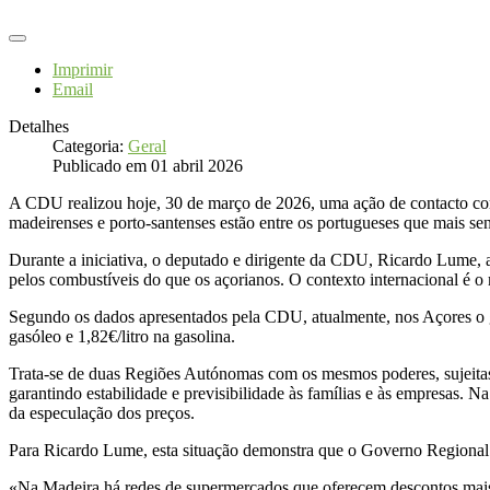
Imprimir
Email
Detalhes
Categoria:
Geral
Publicado em 01 abril 2026
A CDU realizou hoje, 30 de março de 2026, uma ação de contacto co
madeirenses e porto-santenses estão entre os portugueses que mais s
Durante a iniciativa, o deputado e dirigente da CDU, Ricardo Lume, 
pelos combustíveis do que os açorianos. O contexto internacional é o 
Segundo os dados apresentados pela CDU, atualmente, nos Açores o ga
gasóleo e 1,82€/litro na gasolina.
Trata-se de duas Regiões Autónomas com os mesmos poderes, sujeitas 
garantindo estabilidade e previsibilidade às famílias e às empresas.
da especulação dos preços.
Para Ricardo Lume, esta situação demonstra que o Governo Regional da
«Na Madeira há redes de supermercados que oferecem descontos mais s