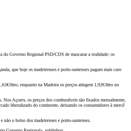
iva do Governo Regional PSD/CDS de mascarar a realidade: os
ganda, que hoje os madeirenses e porto-santenses pagam mais caro
63€/litro, enquanto na Madeira os preços atingem 1,92€/litro no
s. Nos Açores, os preços dos combustíveis são fixados mensalmente,
ercado liberalizado do continente, deixando os consumidores à mercê
 e não o bolso dos madeirenses e porto-santenses.
prio Governo Regional», sublinhou.