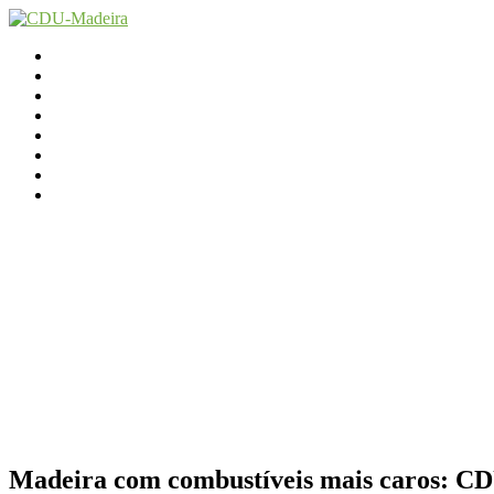
Início
Contactos
Parlamento
Org. Regional
XI Congresso Reg.
Trabalho Autárquico
JCP Madeira
Avançamos Lutando
Madeira com combustíveis mais caros: CDU