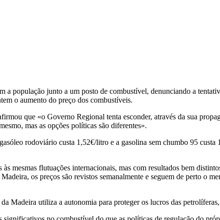
m a população junto a um posto de combustível, denunciando a tentat
entem o aumento do preço dos combustíveis.
afirmou que «o Governo Regional tenta esconder, através da sua propa
mesmo, mas as opções políticas são diferentes».
sóleo rodoviário custa 1,52€/litro e a gasolina sem chumbo 95 custa 1,
às mesmas flutuações internacionais, mas com resultados bem distinto
 Na Madeira, os preços são revistos semanalmente e seguem de perto o m
 Madeira utiliza a autonomia para proteger os lucros das petrolíferas,
ignificativos no combustível do que as políticas de regulação do pró