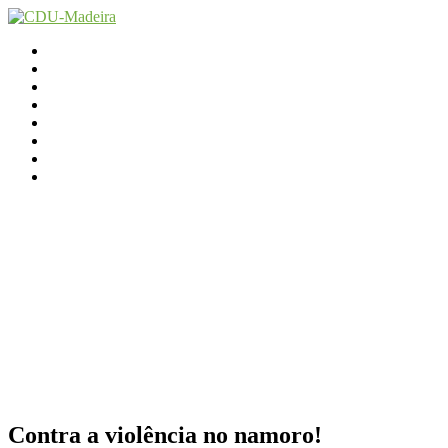
Início
Contactos
Parlamento
Org. Regional
XI Congresso Reg.
Trabalho Autárquico
JCP Madeira
Avançamos Lutando
Contra a violência no namoro!