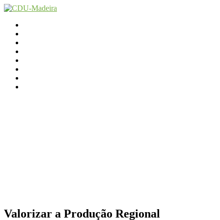
Início
Contactos
Parlamento
Org. Regional
XI Congresso Reg.
Trabalho Autárquico
JCP Madeira
Avançamos Lutando
Valorizar a Produção Regional