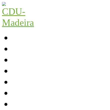
Início
Contactos
Parlamento
Org. Regional
XI Congresso Reg.
Trabalho Autárquico
JCP Madeira