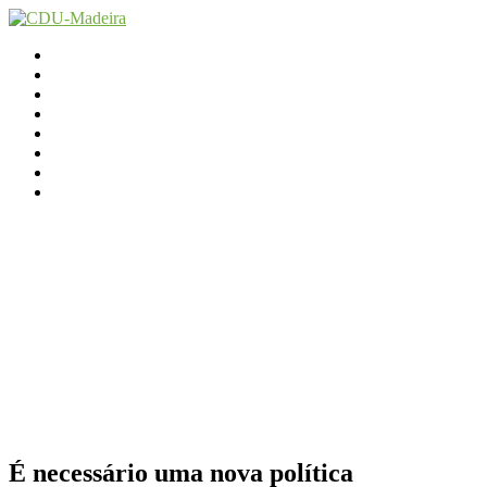
Início
Contactos
Parlamento
Org. Regional
XI Congresso Reg.
Trabalho Autárquico
JCP Madeira
Avançamos Lutando
É necessário uma nova política