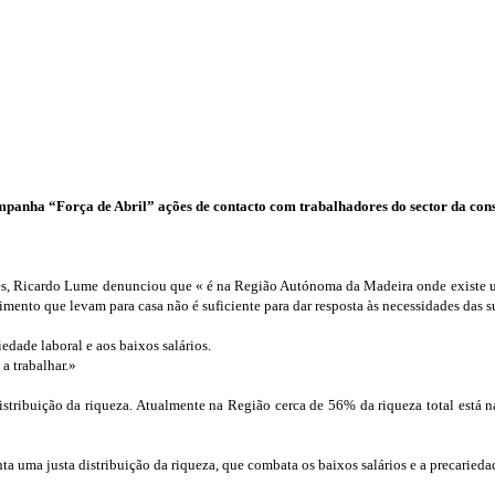
panha “Força de Abril” ações de contacto com trabalhadores do sector da const
res, Ricardo Lume denunciou que « é na Região Autónoma da Madeira onde existe
ento que levam para casa não é suficiente para dar resposta às necessidades das su
edade laboral e aos baixos salários.
a trabalhar.»
istribuição da riqueza. Atualmente na Região cerca de 56% da riqueza total est
 uma justa distribuição da riqueza, que combata os baixos salários e a precarieda