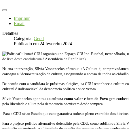
Imprimir
Email
Detalhes
Categoria:
Geral
Publicado em 24 fevereiro 2024
A CDU organizou no Espaço CDU no Funchal, neste sábado, um p
de lista desta candidatura à Assembleia da República).
Na sua intervenção, Sílvia Vasconcelos afirmou: «A Cultura é, comprovadament
consagra a “democratização da cultura, assegurando o acesso de todos os cidadãos
De acordo com a candidata às próximas eleições, «a CDU reconhece a cultura com
cultural é indissociável da democracia política e vice-versa».
Sílvia Vasconcelos apontou «
a cultura como valor e bem do Povo
gera conheci
pela liberdade e a luta pela democracia coexistem desde sempre».
Para a CDU «é ao Estado que cabe garantir a todos o pleno exercício dos direitos c
Para o projeto político alternativo defendido pela CDU, como sublinhou Sílvia V
produção emancipada, e a liberdade de criação dos agentes artísticos e culturais r