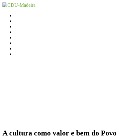
Início
Contactos
Parlamento
Org. Regional
XI Congresso Reg.
Trabalho Autárquico
JCP Madeira
Avançamos Lutando
A cultura como valor e bem do Povo