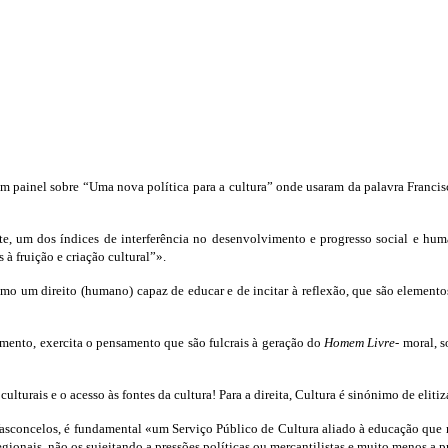
ainel sobre “Uma nova política para a cultura” onde usaram da palavra Francisco
e, um dos índices de interferência no desenvolvimento e progresso social e hum
 à fruição e criação cultural”».
o um direito (humano) capaz de educar e de incitar à reflexão, que são elementos
mento, exercita o pensamento que são fulcrais à geração do
Homem Livre
- moral, 
ulturais e o acesso às fontes da cultura! Para a direita, Cultura é sinónimo de elit
asconcelos, é fundamental «um Serviço Público de Cultura aliado à educação que re
egionais, não os sujeitando a pressões políticas ou mercantilistas e muito menos a 