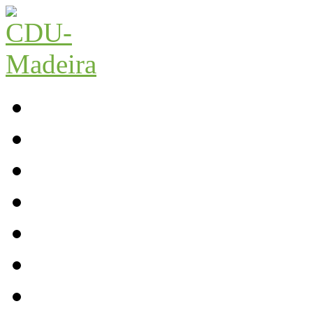
Início
Contactos
Parlamento
Org. Regional
XI Congresso Reg.
Trabalho Autárquico
JCP Madeira