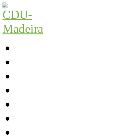
Início
Contactos
Parlamento
Org. Regional
XI Congresso Reg.
Trabalho Autárquico
JCP Madeira