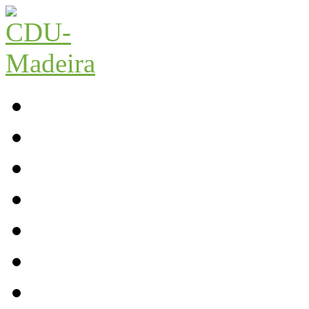
Início
Contactos
Parlamento
Org. Regional
XI Congresso Reg.
Trabalho Autárquico
JCP Madeira