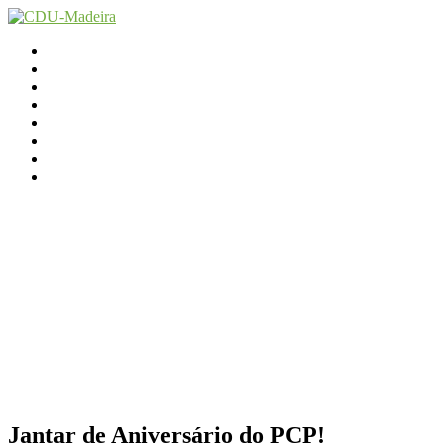
Início
Contactos
Parlamento
Org. Regional
XI Congresso Reg.
Trabalho Autárquico
JCP Madeira
Avançamos Lutando
Jantar de Aniversário do PCP!