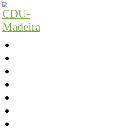
Início
Contactos
Parlamento
Org. Regional
XI Congresso Reg.
Trabalho Autárquico
JCP Madeira