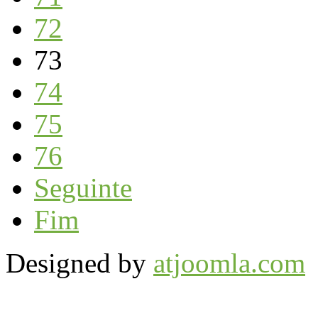
72
73
74
75
76
Seguinte
Fim
Designed by
atjoomla.com