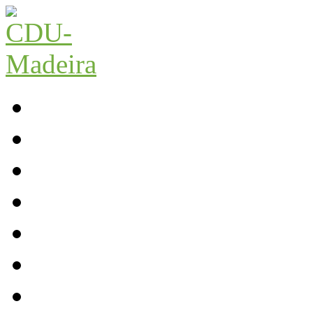
Início
Contactos
Parlamento
Org. Regional
XI Congresso Reg.
Trabalho Autárquico
JCP Madeira