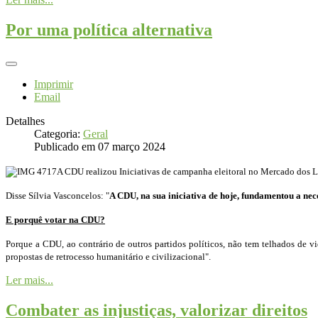
Por uma política alternativa
Imprimir
Email
Detalhes
Categoria:
Geral
Publicado em 07 março 2024
A CDU realizou Iniciativas de campanha eleitoral no Mercado dos L
Disse Sílvia Vasconcelos: "
A CDU, na sua iniciativa de hoje, fundamentou a nec
E porquê votar na CDU?
Porque a CDU, ao contrário de outros partidos políticos, não tem telhados de v
propostas de retrocesso humanitário e civilizacional".
Ler mais...
Combater as injustiças, valorizar direitos