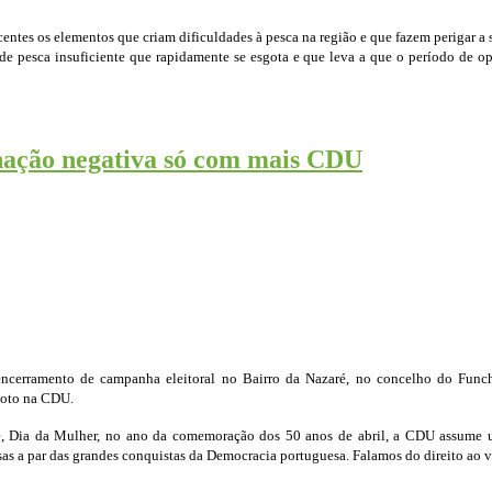
centes os elementos que criam dificuldades à pesca na região e que fazem perigar a
e pesca insuficiente que rapidamente se esgota e que leva a que o período de op
inação negativa só com mais CDU
ncerramento de campanha eleitoral no Bairro da Nazaré, no concelho do Funchal
voto na CDU.
je, Dia da Mulher, no ano da comemoração dos 50 anos de abril, a CDU assume u
sas a par das grandes conquistas da Democracia portuguesa. Falamos do direito ao 