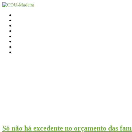
Início
Contactos
Parlamento
Org. Regional
XI Congresso Reg.
Trabalho Autárquico
JCP Madeira
Avançamos Lutando
Só não há excedente no orçamento das famí