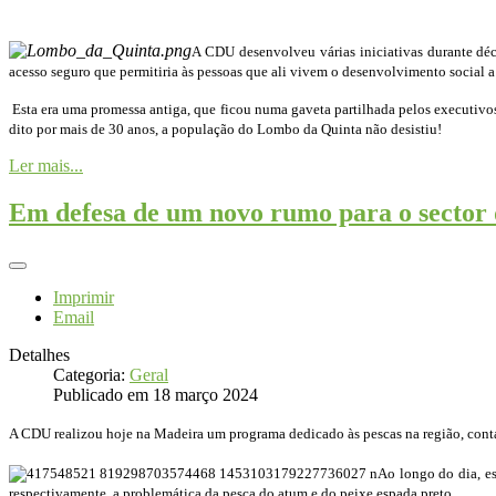
A CDU desenvolveu várias iniciativas durante dé
acesso seguro que permitiria às pessoas que ali vivem o desenvolvimento social a
Esta era uma promessa antiga, que ficou numa gaveta partilhada pelos executivo
dito por mais de 30 anos, a população do Lombo da Quinta não desistiu!
Ler mais...
Em defesa de um novo rumo para o sector
Imprimir
Email
Detalhes
Categoria:
Geral
Publicado em 18 março 2024
A CDU realizou hoje na Madeira um programa dedicado às pescas na região, cont
Ao longo do dia, e
respectivamente, a problemática da
pesca do atum e do peixe espada preto.