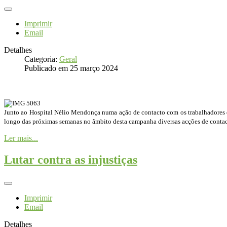
Imprimir
Email
Detalhes
Categoria:
Geral
Publicado em 25 março 2024
Junto ao Hospital Nélio Mendonça numa ação de contacto com os trabalhadores d
longo das próximas semanas no âmbito desta campanha diversas acções de contacto 
Ler mais...
Lutar contra as injustiças
Imprimir
Email
Detalhes