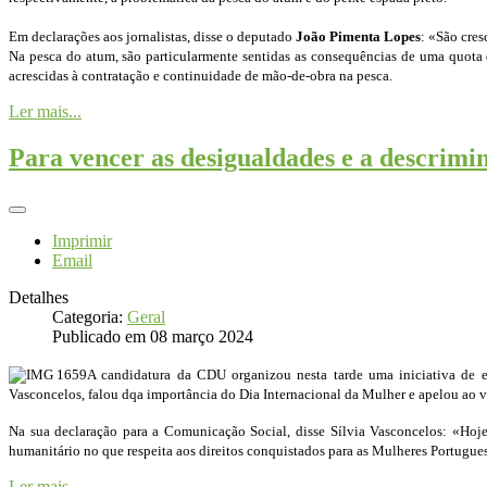
Em declarações aos jornalistas, disse o deputado
João Pimenta Lopes
: «São cres
Na pesca do atum, são particularmente sentidas as consequências de uma quota d
acrescidas à contratação e continuidade de mão-de-obra na pesca.
Ler mais...
Para vencer as desigualdades e a descrim
Imprimir
Email
Detalhes
Categoria:
Geral
Publicado em 08 março 2024
A candidatura da CDU organizou nesta tarde uma iniciativa de e
Vasconcelos, falou dqa importância do Dia Internacional da Mulher e apelou ao 
Na sua declaração para a Comunicação Social, disse Sílvia Vasconcelos: «Ho
humanitário no que respeita aos direitos conquistados para as Mulheres Portugue
Ler mais...