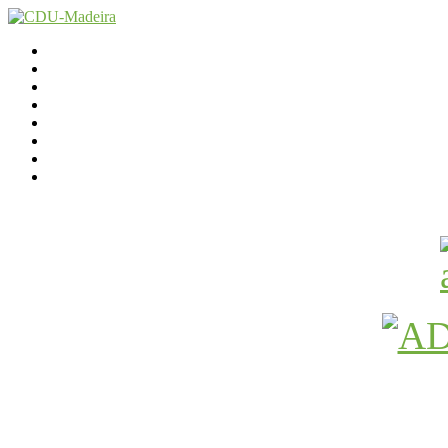
Início
Contactos
Parlamento
Org. Regional
XI Congresso Reg.
Trabalho Autárquico
JCP Madeira
Avançamos Lutando