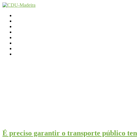
Início
Contactos
Parlamento
Org. Regional
XI Congresso Reg.
Trabalho Autárquico
JCP Madeira
Avançamos Lutando
É preciso garantir o transporte público te