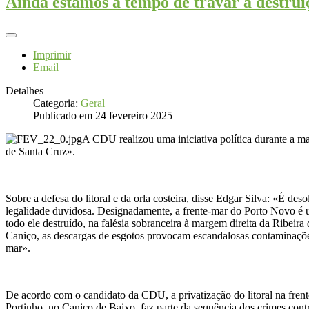
Ainda estamos a tempo de travar a destrui
Imprimir
Email
Detalhes
Categoria:
Geral
Publicado em 24 fevereiro 2025
A CDU realizou uma iniciativa política durante a ma
de Santa Cruz».
Sobre a defesa do litoral e da orla costeira, disse Edgar Silva: «É des
legalidade duvidosa. Designadamente, a frente-mar do Porto Novo é u
todo ele destruído, na falésia sobranceira à margem direita da Ribei
Caniço, as descargas de esgotos provocam escandalosas contaminaçõe
mar».
De acordo com o candidato da CDU, a privatização do litoral na frent
Portinho, no Caniço de Baixo, faz parte da sequência dos crimes contra