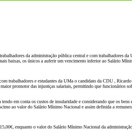
rabalhadores da administração pública central e com trabalhadores da
ais baixas, os únicos a auferir um vencimento inferior ao Salário Mín
com trabalhadores e estudantes da UMa o candidato da CDU , Ricardo
r promotor das injustiças salariais, permitindo que funcionários sobre 
o em conta os custos de insularidade e considerando que os bens e s
scimo ao valor do Salário Mínimo Nacional e assim definida a remuner
,00€, enquanto o valor do Salário Mínimo Nacional da administração 