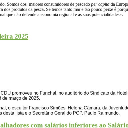
tado. Somos dos maiores consumidores de pescado
per capita
da Europa
ura dos produtos da pesca. Se temos tanto mar e tão pouco peixe é por
al que não defende a economia regional e as suas potencialidades».
eira 2025
o, a CDU promoveu no Funchal, no auditório do Sindicato da Hot
3 de março de 2025.
nal, o escultor Francisco Simões, Helena Câmara, da Juventu
os desta lista e o Secretário Geral do PCP, Paulo Raimundo.
balhadores com salários inferiores ao Salár