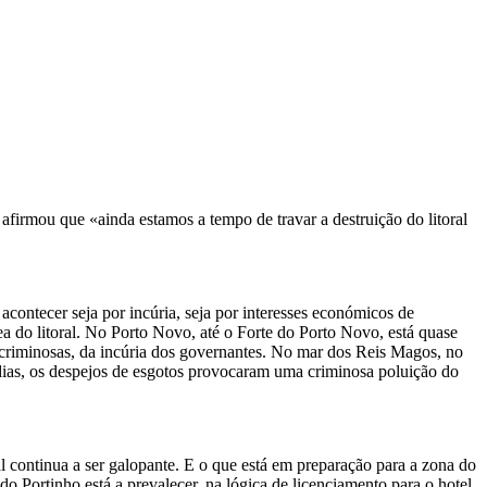
firmou que «ainda estamos a tempo de travar a destruição do litoral
 acontecer seja por incúria, seja por interesses económicos de
 do litoral. No Porto Novo, até o Forte do Porto Novo, está quase
e criminosas, da incúria dos governantes. No mar dos Reis Magos, no
ias, os despejos de esgotos provocaram uma criminosa poluição do
l continua a ser galopante. E o que está em preparação para a zona do
do Portinho está a prevalecer, na lógica de licenciamento para o hotel