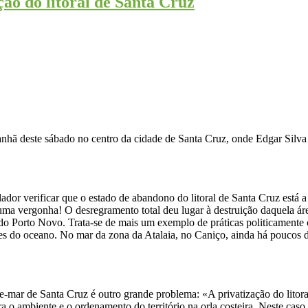
ção do litoral de Santa Cruz
nhã deste sábado no centro da cidade de Santa Cruz, onde Edgar Silva a
olador verificar que o estado de abandono do litoral de Santa Cruz está a
ma vergonha! O desregramento total deu lugar à destruição daquela área
ra do Porto Novo. Trata-se de mais um exemplo de práticas politicament
s do oceano. No mar da zona da Atalaia, no Caniço, ainda há poucos d
e-mar de Santa Cruz é outro grande problema: «A privatização do litora
 o ambiente e o ordenamento do território na orla costeira. Neste caso 