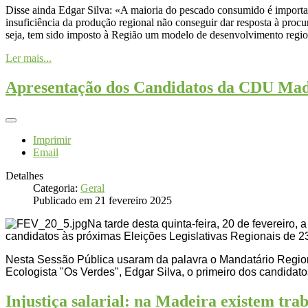
Disse ainda Edgar Silva: «A maioria do pescado consumido é impor
insuficiência da produção regional não conseguir dar resposta à proc
seja, tem sido imposto à Região um modelo de desenvolvimento region
Ler mais...
Apresentação dos Candidatos da CDU Mad
Imprimir
Email
Detalhes
Categoria:
Geral
Publicado em 21 fevereiro 2025
Na tarde desta quinta-feira, 20 de fevereir
candidatos às próximas Eleições Legislativas Regionais de 2
Nesta Sessão Pública usaram da palavra o Mandatário Regio
Ecologista "Os Verdes", Edgar Silva, o primeiro dos candidat
Injustiça salarial: na Madeira existem tra