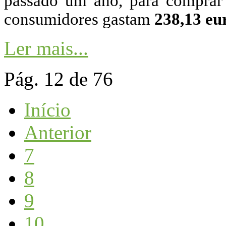
passado um ano, para comprar
consumidores gastam
238,13 eu
Ler mais...
Pág. 12 de 76
Início
Anterior
7
8
9
10