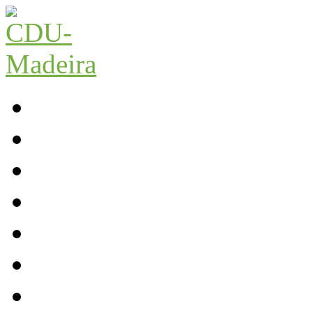
Início
Contactos
Parlamento
Org. Regional
XI Congresso Reg.
Trabalho Autárquico
JCP Madeira